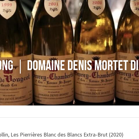
ong｜Domaine Denis Mortet d
in, Les Pierrières Blanc des Blancs Extra-Brut (2020)