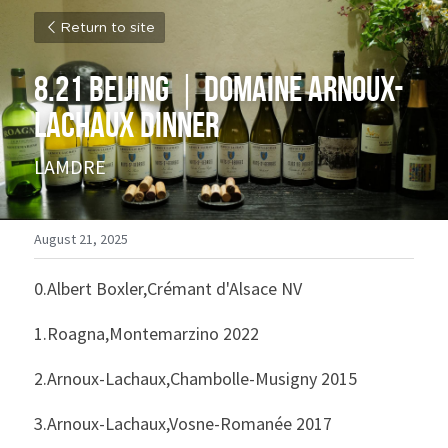
Return to site
8.21 Beijing｜
Domaine Arnoux-
Lachaux Dinner
LAMDRE
August 21, 2025
0.Albert Boxler,Crémant d'Alsace NV
1.Roagna,Montemarzino 2022
2.Arnoux-Lachaux,Chambolle-Musigny 2015
3.Arnoux-Lachaux,Vosne-Romanée 2017