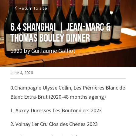
Return to site
6.4 Shanghai｜Jean-Marc & 
Thomas Bouley Dinner
1929 by Guillaume Galliot
June 4, 2026
0.Champagne Ulysse Collin, Les Piérrières Blanc de 
Blanc Extra-Brut (2020-48 months ageing) 
1. Auxey-Duresses Les Boutonniers 2023
2. Volnay 1er Cru Clos des Chênes 2023